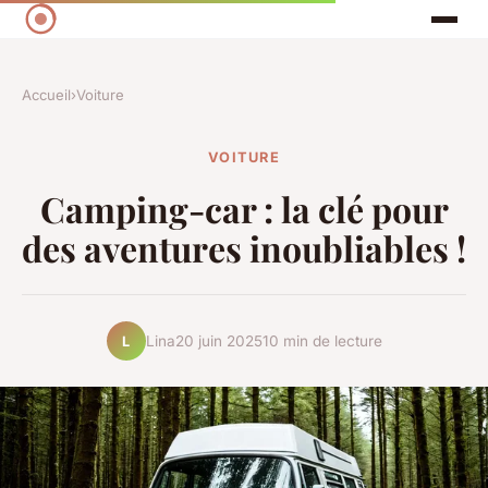
Accueil
›
Voiture
VOITURE
Camping-car : la clé pour
des aventures inoubliables !
Lina
20 juin 2025
10 min de lecture
L