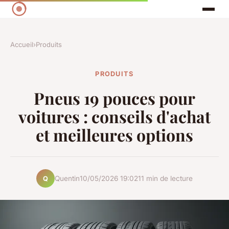
Accueil
›
Produits
PRODUITS
Pneus 19 pouces pour
voitures : conseils d'achat
et meilleures options
Quentin
10/05/2026 19:02
11 min de lecture
Q