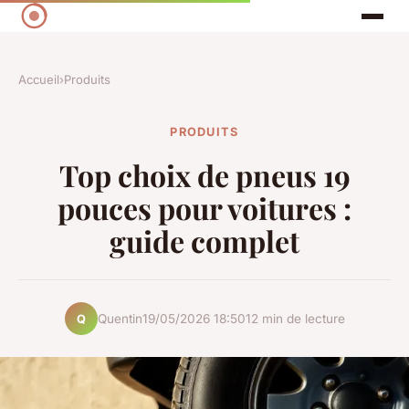
Accueil
›
Produits
PRODUITS
Top choix de pneus 19
pouces pour voitures :
guide complet
Quentin
19/05/2026 18:50
12 min de lecture
Q