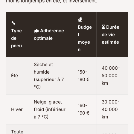
moins longtemps en été, et inversement.
💰
🔧
Budge
⏳ Durée
Type
🌧 Adhérence
t
de vie
de
optimale
moye
estimée
pneu
n
Sèche et
40 000-
humide
150-
Été
50 000
(supérieur à 7
180 €
km
°C)
Neige, glace,
30 000-
160-
Hiver
froid (inférieur
40 000
190 €
à 7 °C)
km
Toute